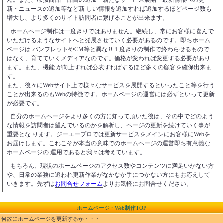
新・ニュースの追加等など新 しい情報を追加すれば追加するほどページ数も
増大し、より多くのサイト訪問者に繋げることが出来ます。
ホームページ制作は一度きりではありません。継続し、常にお客様に喜んで
いただけるようなサイトへと発展させていく必要があるのです。即ちホーム
ページは パンフレットやCM等と異なり１度きりの制作で終わらせるもので
はなく、育てていくメディアなのです。価格が変われば変更する必要があり
ます。また、機能 が向上すれば公表すればするほど多くの顧客を確保出来ま
す。
また、後々にWebサイト上で様々なサービスを展開するといったこと等を行う
ことが出来るのもWebの特徴です。ホームページの運営には必ずといって更新
が必要です。
自分のホームページをより多くの方に知って頂いた後は、その中でどのよう
な情報を訪問者は望んでいるのかを解析し、ページの更新を続けていく事が
重要とな ります。ジーエープロでは更新サービスをメインにお客様にWebを
お届けします。これこそが本当の意味でのホームページの運営即ち有意義な
ホームページの 運用であると我々は考えています。
もちろん、現状のホームページのアクセス数やコンテンツに満足いかない方
や、日常の業務に追われ更新作業がなかなか手につかない方にもお応えして
いきます。先ずは
お問合せフォーム
よりお気軽にお問合せください。
ホームページ・Web制作TOP
何故にホームページを更新するか・・・