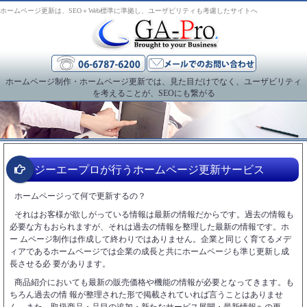
ホームページ更新は、SEO＋Web標準に準拠し、ユーザビリティも考慮したサイトへ
ホームページ制作・ホームページ更新では、見た目だけでなく、ユーザビリティ
を考えることが、SEOにも繋がる
ジーエープロが行うホームページ更新サービス
ホームページって何で更新するの？
それはお客様が欲しがっている情報は最新の情報だからです。過去の情報も
必要な方もおられますが、それは過去の情報を整理した最新の情報です。ホ
ー ムページ制作は作成して終わりではありません。企業と同じく育てるメデ
ィアであるホームページでは企業の成長と共にホームページも準じ更新し成
長させる必 要があります。
商品紹介においても最新の販売価格や機能の情報が必要となってきます。も
ちろん過去の情 報が整理された形で掲載されていれば言うことはありませ
ん。また、取扱商品・品目の追加・新たなサービス展開・最新情報への更